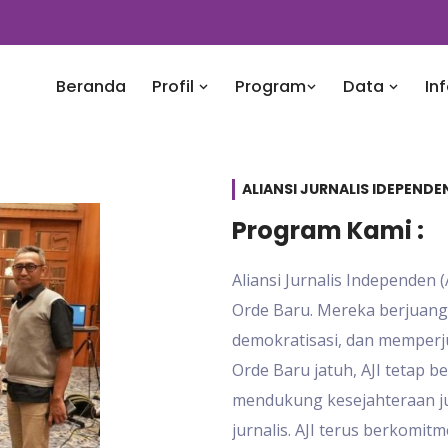
Beranda
Profil
Program
Data
In
ALIANSI JURNALIS IDEPENDE
Program Kami :
Aliansi Jurnalis Independen 
Orde Baru. Mereka berjuan
demokratisasi, dan memperju
Orde Baru jatuh, AJI tetap 
mendukung kesejahteraan ju
jurnalis. AJI terus berkomi