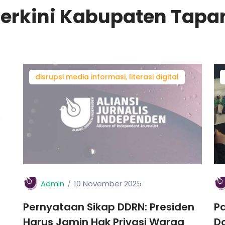
Terkini Kabupaten Tapan
disrupsi media informasi, literasi digital
Admin
10 November 2025
Pernyataan Sikap DDRN: Presiden
Pa
Harus Jamin Hak Privasi Warga
D