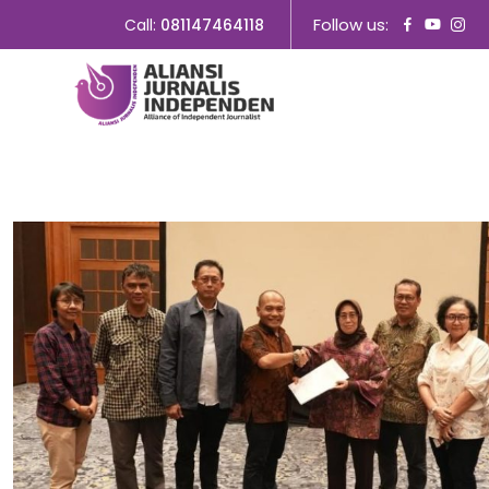
Follow us:
Call:
081147464118