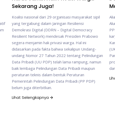
Sekarang Juga!
M
Koalisi nasional dari 29 organisasi masyarakat sipil
Ali
tif
yang tergabung dalam Jaringan Resiliensi
Al
gam
Demokrasi Digital (DDRN – Digital Democracy
PP
Resilient Network) mendesak Presiden Prabowo
kar
segera menjamin hak privasi warga. Hal ini
Ka
didasarkan pada fakta bahwa sekalipun Undang-
(UK
undang Nomor 27 Tahun 2022 tentang Pelindungan
Pam
Data Pribadi (UU PDP) telah lama rampung, namun
pr
baik lembaga Pelindungan Data Pribadi maupun
da
peraturan teknis dalam bentuk Peraturan
Li
Pemerintah Pelindungan Data Pribadi (PP PDP)
belum juga diterbitkan.
Lihat Selengkapnya