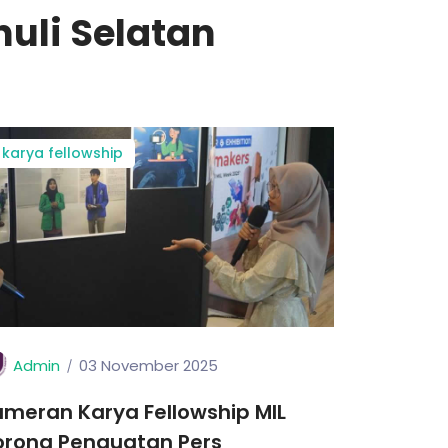
uli Selatan
karya fellowship
Admin
03 November 2025
meran Karya Fellowship MIL
orong Penguatan Pers