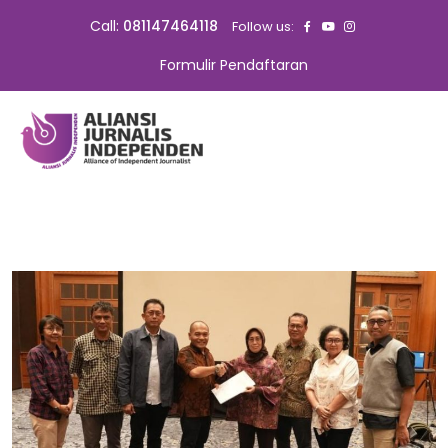
Call:
081147464118
Follow us:
Formulir Pendaftaran