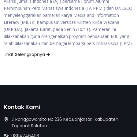
Aliansi Jurnalis Indonesia (AJI) bersama Forum Alumni
Perhimpunan Pers Mahasiswa Indonesia (FA PPMI) dan UNESCO
menyelenggarakan pameran karya Media and Information
Literacy (MIL) di Kampus Universitas Kristen Krida Wacana
(UKRIDA), Jakarta Barat, pada Senin (10/11). Pameran ini
dilaksanakan guna mengenalkan program pendanaan MIL yang
telah dilaksanakan dari berbagai lembaga pers mahasiswa (LPM).
Lihat Selengkapnya
Kontak Kami
Jl.Ronggowarsito No.236 Kec.Banjarsari, Kabupaten
Tapanuli Selatan
081147464118