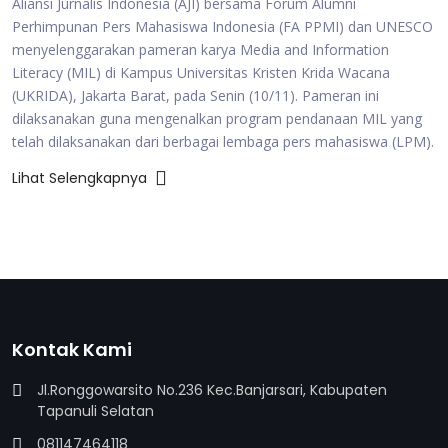
Aliansi Jurnalis Indonesia (AJI) bersama Forum Alumni
Perhimpunan Pers Mahasiswa Indonesia (FA PPMI) dan UNESCO
menyelenggarakan pameran karya Media and Information
Literacy (MIL) di Kampus Universitas Kristen Krida Wacana
(UKRIDA), Jakarta Barat, pada Senin (10/11). Pameran ini
dilaksanakan guna mengenalkan program pendanaan MIL yang
telah dilaksanakan dari berbagai lembaga pers mahasiswa (LPM).
Lihat Selengkapnya
Kontak Kami
Jl.Ronggowarsito No.236 Kec.Banjarsari, Kabupaten
Tapanuli Selatan
081147464118