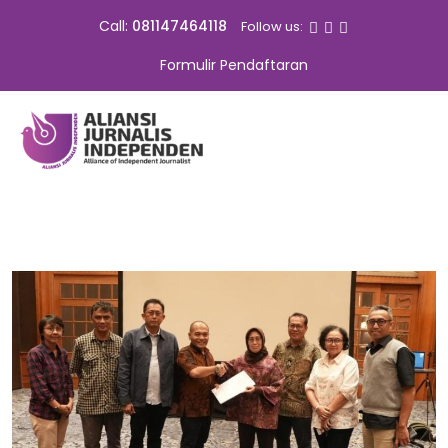
Call:
081147464118
Follow us:
Formulir Pendaftaran